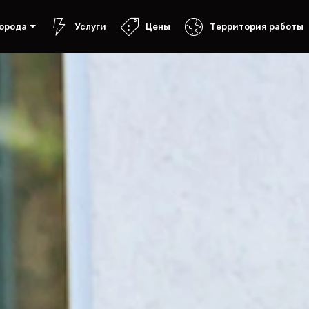
орода
Услуги
Цены
Территория работы