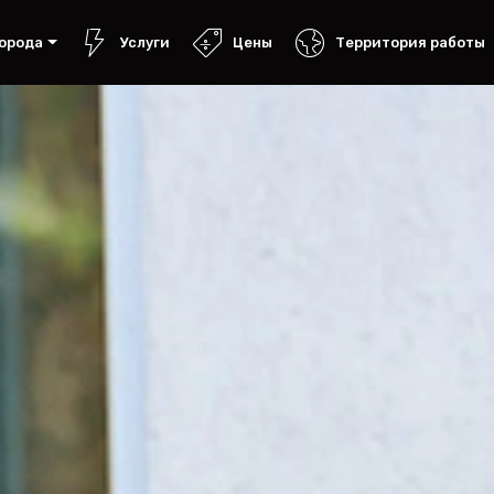
орода
Услуги
Цены
Территория работы