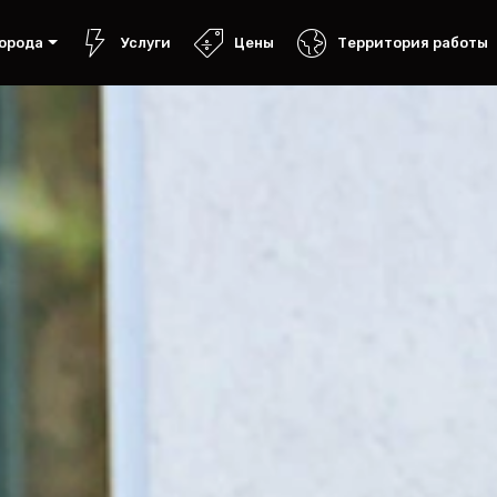
орода
Услуги
Цены
Территория работы