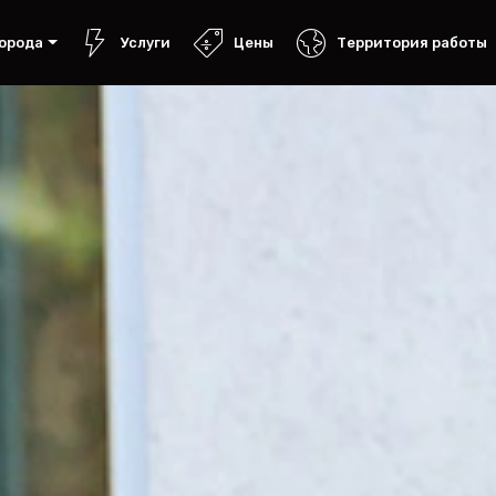
орода
Услуги
Цены
Территория работы