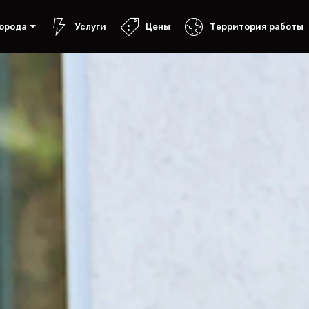
орода
Услуги
Цены
Территория работы